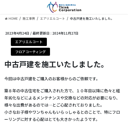
コ
ナ
ン
ビ
テ
ゲ
HOME
施工事例
エアリエルコート
中古戸建を施工いたしました。
ン
ー
ツ
シ
に
ョ
2023年4月24日
/ 最終更新日 :
2024年11月27日
移
ン
エアリエルコート
動
に
移
フロアコーティング
動
中古戸建を施工いたしました。
今回は中古戸建をご購入のお客様からのご依頼です。
築８年の中古住宅をご購入された方で、１０年目以降に色々と経
年劣化などによるメンテナンスや交換などの対応が必要になり、
様々な出費があるのでは…とご心配されておりました。
小さなお子様やワンちゃんもいらっしゃるとのことで、特にフロ
ーリングに対する心配はとても大きかったようです。