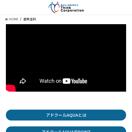
コ
ナ
ン
ビ
テ
ゲ
HOME
遮熱塗料
ン
ー
ツ
シ
に
ョ
移
ン
動
に
移
動
アドクールAQUAとは
アドクールAQUAのPOINT