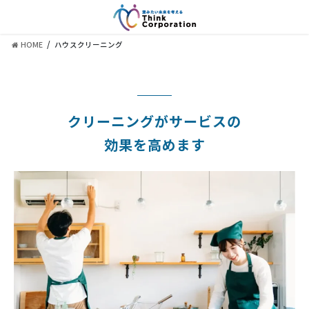
コ
ナ
ン
ビ
テ
ゲ
HOME
ハウスクリーニング
ン
ー
ツ
シ
に
ョ
移
ン
動
に
クリーニングがサービスの
移
動
効果を高めます