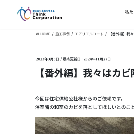
コ
ナ
ン
ビ
私た
テ
ゲ
ン
ー
ツ
シ
HOME
施工事例
エアリエルコート
【番外編】我々
に
ョ
移
ン
動
に
2023年3月3日
/ 最終更新日 :
2024年11月27日
移
動
【番外編】我々はカビ
今回は住宅供給公社様からのご依頼です。
浴室隣の和室のカビを落としてほしいとのこ