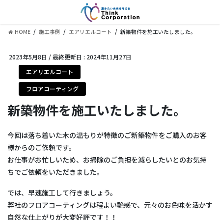
コ
ナ
ン
ビ
テ
ゲ
HOME
施工事例
エアリエルコート
新築物件を施工いたしました。
ン
ー
ツ
シ
に
ョ
2023年5月8日
/ 最終更新日 :
2024年11月27日
移
ン
エアリエルコート
動
に
移
フロアコーティング
動
新築物件を施工いたしました。
今回は落ち着いた木の温もりが特徴のご新築物件をご購入のお客
様からのご依頼です。
お仕事がお忙しいため、お掃除のご負担を減らしたいとのお気持
ちでご依頼をいただきました。
では、早速施工して行きましょう。
弊社のフロアコーティングは程よい艶感で、元々のお色味を活かす
自然な仕上がりが大変好評です！！