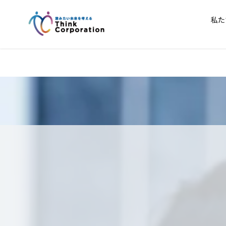
コ
ナ
ン
ビ
私た
テ
ゲ
ン
ー
ツ
シ
に
ョ
移
ン
動
に
移
動