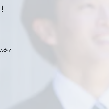
！
んか？