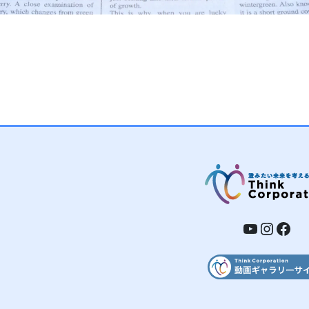
YouTub
Insta
Fac