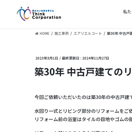
コ
ナ
ン
ビ
私た
テ
ゲ
ン
ー
ツ
シ
HOME
施工事例
エアリエルコート
築30年 中古
に
ョ
移
ン
動
に
2023年3月1日
/ 最終更新日 :
2024年11月27日
移
動
築30年 中古戸建ての
今回ご依頼いただいたのは築30年の中古戸建
水回り一式とリビング部分のリフォームをご
リフォーム前の浴室はタイルの目地やゴムの