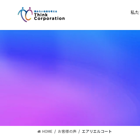
コ
ナ
ン
ビ
私た
テ
ゲ
ン
ー
ツ
シ
に
ョ
移
ン
動
に
移
動
HOME
お客様の声
エアリエルコート