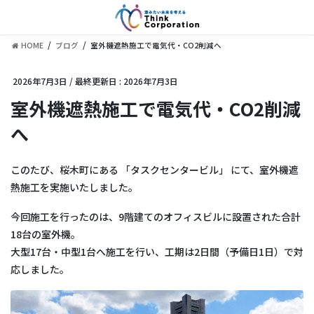
コ
ナ
ン
ビ
テ
ゲ
HOME
ブログ
室外機遮熱施工で電気代・CO2削減へ
ン
ー
ツ
シ
に
ョ
2026年7月3日
/ 最終更新日 :
2026年7月3日
移
ン
室外機遮熱施工で電気代・CO2削減
動
に
移
へ
動
このたび、桜木町にある 「タスクセンタービル」 にて、室外機遮
熱施工を実施いたしました。
今回施工を行ったのは、9階建てのオフィスビルに設置された合計
18台の室外機。
大型17台・中型1台へ施工を行い、工期は2日間（予備日1日）で対
応しました。