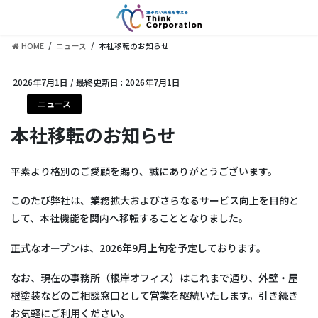
コ
ナ
ン
ビ
テ
ゲ
HOME
ニュース
本社移転のお知らせ
ン
ー
ツ
シ
に
ョ
2026年7月1日
/ 最終更新日 :
2026年7月1日
移
ン
ニュース
動
に
移
本社移転のお知らせ
動
平素より格別のご愛顧を賜り、誠にありがとうございます。
このたび弊社は、業務拡大およびさらなるサービス向上を目的と
して、本社機能を関内へ移転することとなりました。
正式なオープンは、2026年9月上旬を予定しております。
なお、現在の事務所（根岸オフィス）はこれまで通り、外壁・屋
根塗装などのご相談窓口として営業を継続いたします。引き続き
お気軽にご利用ください。