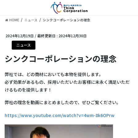
コ
ナ
ン
ビ
テ
ゲ
HOME
ニュース
シンクコーポレーションの理念
ン
ー
ツ
シ
に
ョ
2024年12月19日
/ 最終更新日 :
2024年12月30日
移
ン
ニュース
動
に
移
シンクコーポレーションの理念
動
弊社では、どの商材においても本物を提供します。
必ず効果があるもの、採用いただいたお客様に末永く満足いただ
けるものを提供します！
弊社の理念を動画にまとめましたので、ぜひご覧ください。
https://www.youtube.com/watch?v=4wm-8k6OPrw