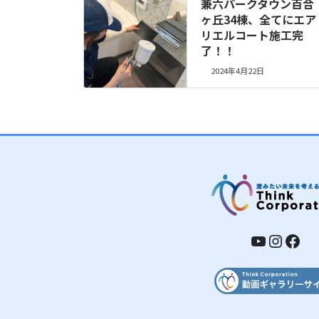
兼六パークタウン百合
ヶ丘34棟、全てにエア
リエルコート施工完
了！！
2024年4月22日
YouTub
Insta
Fac