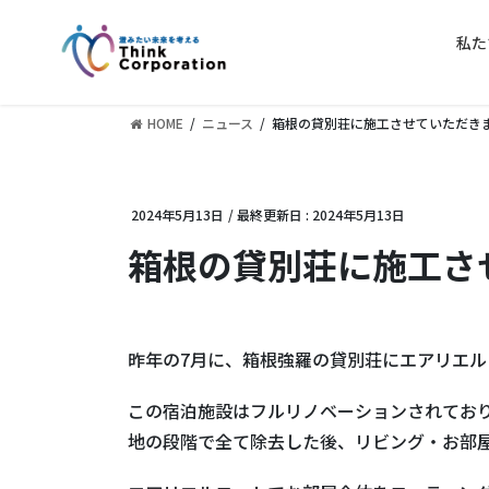
コ
ナ
ン
ビ
私た
テ
ゲ
ン
ー
ツ
シ
HOME
ニュース
箱根の貸別荘に施工させていただき
に
ョ
移
ン
動
に
2024年5月13日
/ 最終更新日 :
2024年5月13日
移
動
箱根の貸別荘に施工さ
昨年の7月に、箱根強羅の貸別荘にエアリエ
この宿泊施設はフルリノベーションされてお
地の段階で全て除去した後、リビング・お部