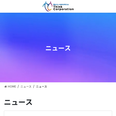
コ
ナ
ン
ビ
テ
ゲ
ン
ー
ツ
シ
に
ョ
移
ン
動
に
ニュース
移
動
HOME
ニュース
ニュース
ニュース