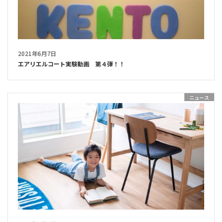
2021年6月7日
エアリエルコート実験動画 第４弾！！
ニュース