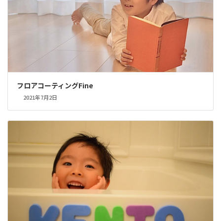
フロアコーティングFine
2021年7月2日