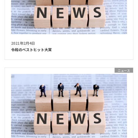
2021年2月4日
令和のベストヒット大賞
ニュース