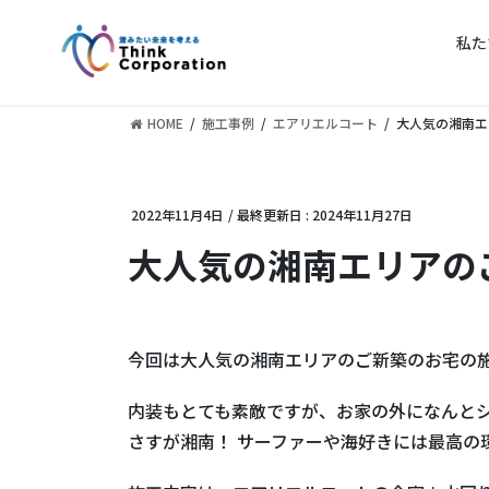
コ
ナ
ン
ビ
私た
テ
ゲ
ン
ー
ツ
シ
HOME
施工事例
エアリエルコート
大人気の湘南エ
に
ョ
移
ン
動
に
2022年11月4日
/ 最終更新日 :
2024年11月27日
移
動
大人気の湘南エリアの
今回は大人気の湘南エリアのご新築のお宅の
内装もとても素敵ですが、お家の外になんと
さすが湘南！ サーファーや海好きには最高の環