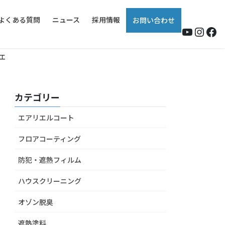
よくある質問
ニュース
採用情報
お問い合わせ
YouTub
Insta
Fa
工
カテゴリー
エアリエルコート
フロアコーティング
防犯・遮熱フィルム
ハウスクリーニング
オゾン脱臭
遮熱塗料