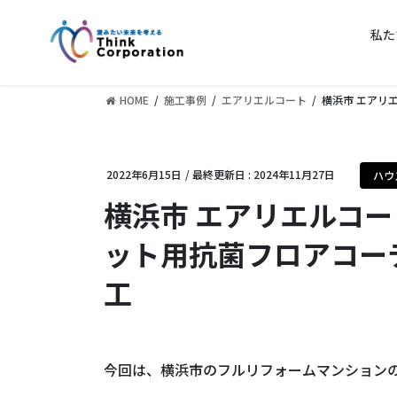
コ
ナ
ン
ビ
私た
テ
ゲ
ン
ー
ツ
シ
HOME
施工事例
エアリエルコート
横浜市 エアリ
に
ョ
移
ン
動
に
2022年6月15日
/ 最終更新日 :
2024年11月27日
ハウ
移
動
横浜市 エアリエルコ
ット用抗菌フロアコーテ
工
今回は、横浜市のフルリフォームマンション