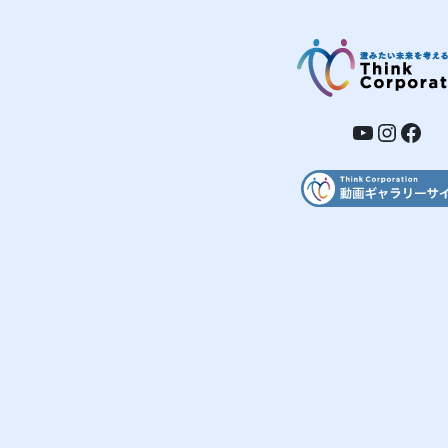
YouTub
Insta
Fac