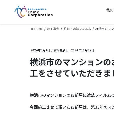
コ
ナ
ン
ビ
私た
テ
ゲ
ン
ー
ツ
シ
HOME
施工事例
防犯・遮熱フィルム
横浜市のマン
に
ョ
移
ン
動
に
2024年9月4日
/ 最終更新日 :
2024年11月27日
移
動
横浜市のマンションの
工をさせていただきま
横浜市のマンションのお部屋に遮熱フィルム
今回施工させて頂いたお部屋は、築33年のマ