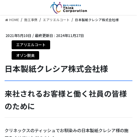
コ
ナ
ン
ビ
テ
ゲ
HOME
施工事例
エアリエルコート
日本製紙クレシア株式会社様
ン
ー
ツ
シ
に
ョ
2021年5月10日
/ 最終更新日 :
2024年11月27日
移
ン
エアリエルコート
動
に
移
オゾン脱臭
動
日本製紙クレシア株式会社様
来社されるお客様と働く社員の皆様
のために
クリネックスのティッシュでお馴染みの日本製紙クレシア様の施