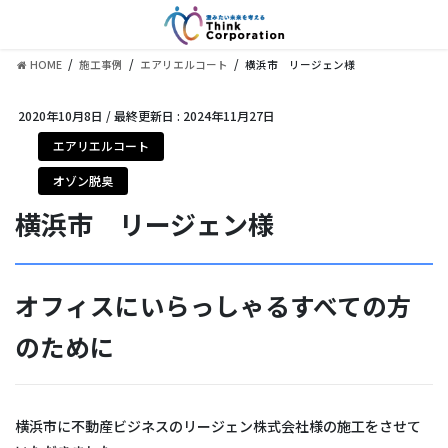
コ
ナ
ン
ビ
テ
ゲ
HOME
施工事例
エアリエルコート
横浜市 リージェン様
ン
ー
ツ
シ
に
ョ
2020年10月8日
/ 最終更新日 :
2024年11月27日
移
ン
エアリエルコート
動
に
移
オゾン脱臭
動
横浜市 リージェン様
オフィスにいらっしゃるすべての方
のために
横浜市に不動産ビジネスのリージェン株式会社様の施工をさせて