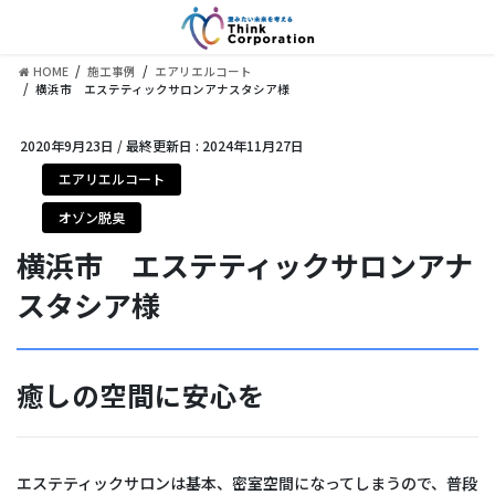
コ
ナ
ン
ビ
テ
ゲ
HOME
施工事例
エアリエルコート
ン
ー
横浜市 エステティックサロンアナスタシア様
ツ
シ
に
ョ
2020年9月23日
/ 最終更新日 :
2024年11月27日
移
ン
動
に
エアリエルコート
移
オゾン脱臭
動
横浜市 エステティックサロンアナ
スタシア様
癒しの空間に安心を
エステティックサロンは基本、密室空間になってしまうので、普段