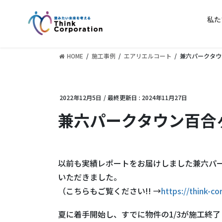
コ
ナ
ン
ビ
私た
テ
ゲ
ン
ー
ツ
シ
HOME
施工事例
エアリエルコート
兼六パークタウ
に
ョ
移
ン
動
に
2022年12月5日
/ 最終更新日 :
2024年11月27日
移
動
兼六パークタウン百合
以前も実績レポートをお届けしました兼六パ
いただきました。
（こちらもご覧ください!! →
https://think-c
夏に着手開始し、すでに物件の1/3が施工終